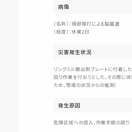
病傷
〔名称〕：頭部強打による脳震盪
〔程度〕：休業2日
災害発生状況
リングミル搬出側プレートに付着し
回り作業を行おうとした。その際に
ため、現場の状況からの推測）
発生原因
危険区域への侵入、作業手順の誤り