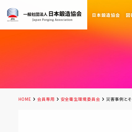
日本鍛造協会
図
HOME
会員専用
安全衛生環境委員会
災害事例とそ