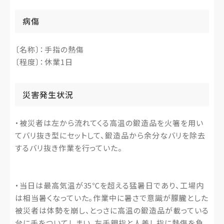
病傷
〔名称〕：手指の熱傷
〔程度〕：休業1日
災害発生状況
・被災者は左から流れてくる高温の鍛造品を火箸を用い
てバリ抜き型にセットして、鍛造品から余分なバリを除去
するバリ抜き作業を行っていた。
・当日は最高気温が35℃を超える猛暑日であり、工場内
は相当暑くなっていた。作業中に暑さで意識が朦朧とした
被災者は体勢を崩し、とっさに高温の鍛造品が載っている
台に手をついてしまい、左手親指と人差し指に熱傷を負