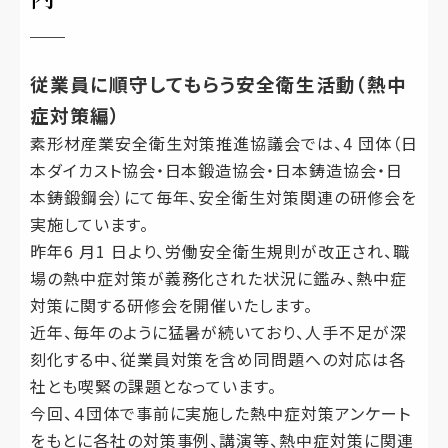
従業員に順守してもらう安全衛⽣活動（熱中
症対策編）
素形材産業安全衛⽣対策推進協議会では、4 団体（⽇
本ダイカスト協会・⽇本鍛造協会・⽇本鋳造協会・⽇
本鋳鍛鋼会）にて毎年、安全衛⽣対策関連の研修会を
実施しています。
昨年6 ⽉1 ⽇より、労働安全衛⽣規則が改正され、職
場の熱中症対策が義務化された状況に鑑み、熱中症
対策に関する研修会を開催いたします。
近年、毎年のように猛暑が続いており、⼈⼿不⾜が深
刻化する中、従業員対策を含め同問題への対応は各
社とも喫緊の課題となっています。
今回、４団体で事前に実施した熱中症対策アンケート
をもとに各社の対策事例、講演等、熱中症対策に関連