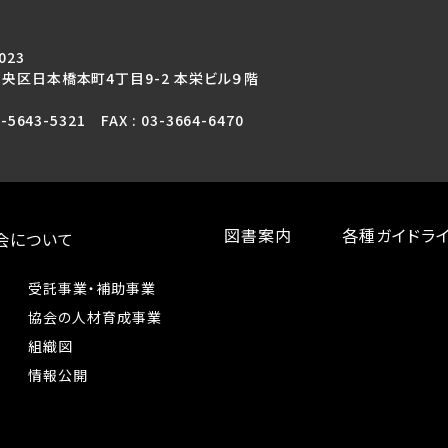
023
央区日本橋本町4丁目9-2 本栄ビル９階
3-5643-5321 FAX : 03-3664-6470
図書案内
各種ガイドラ
会について
受託事業・補助事業
協会の人材育成事業
組織図
情報公開
プ