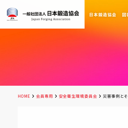
日本鍛造協会
図
HOME
会員専用
安全衛生環境委員会
災害事例とそ