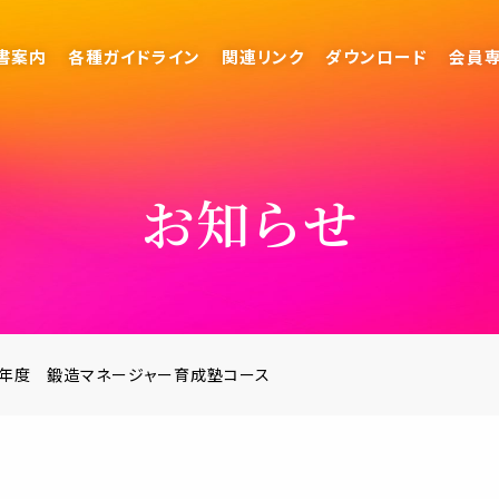
書案内
各種ガイドライン
関連リンク
ダウンロード
会員
お知らせ
7年度 鍛造マネージャー育成塾コース