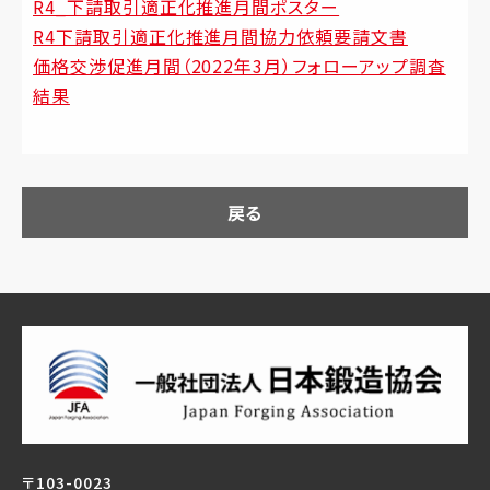
R4_下請取引適正化推進月間ポスター
R4下請取引適正化推進月間協力依頼要請文書
価格交渉促進月間（2022年3月）フォローアップ調査
結果
戻る
〒103-0023