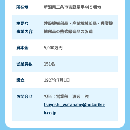
所在地
新潟県三条市吉野屋甲44５番地
主要な
建設機械部品・産業機械部品・農業機
事業内容
械部品の熱感鍛造品の製造
資本金
5,000万円
従業員数
151名
設立
1927年7月1日
お問合せ
担当：営業部 渡辺 強
tsuyoshi_watanabe@hokuriku-
k.co.jp