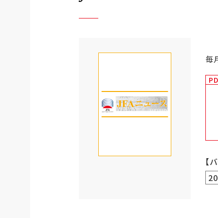
毎
P
【
2